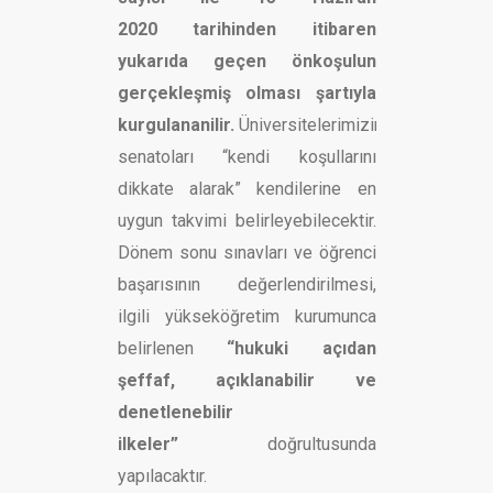
2020
tarihinden itibaren
yukarıda geçen önkoşulun
gerçekleşmiş olması şartıyla
kurgulananilir.
Üniversitelerimizin
senatoları “kendi koşullarını
dikkate alarak” kendilerine en
uygun takvimi belirleyebilecektir.
Dönem sonu sınavları ve öğrenci
başarısının değerlendirilmesi,
ilgili yükseköğretim kurumunca
belirlenen
“hukuki açıdan
ş
effaf, a
çıklanabilir ve
denetlenebilir
ilkeler”
doğrultusunda
yapılacaktır.