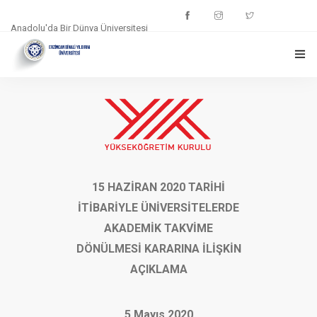
Anadolu'da Bir Dünya Üniversitesi
ANASAYFA
ÖĞRENCILER
AKADEMISYEN
15 HAZİRAN 2020 TARİHİ
DESTEK EKIBI
İTİBARİYLE ÜNİVERSİTELERDE
CANLI DESTEK
AKADEMİK TAKVİME
DÖNÜLMESİ KARARINA İLİŞKİN
S.S.S.
AÇIKLAMA
5 Mayıs 2020