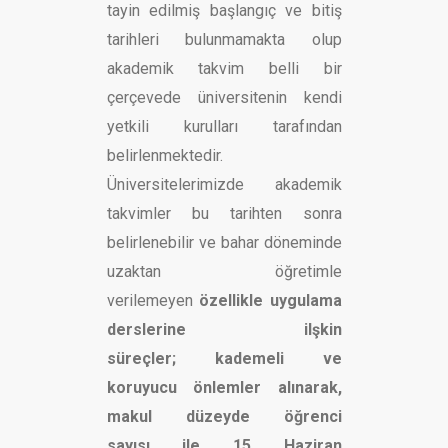
tayin edilmiş başlangıç ve bitiş
tarihleri bulunmamakta olup
akademik takvim belli bir
çerçevede üniversitenin kendi
yetkili kurulları tarafından
belirlenmektedir.
Üniversitelerimizde akademik
takvimler bu tarihten sonra
belirlenebilir ve bahar döneminde
uzaktan öğretimle
verilemeyen
özellikle uygulama
derslerine ilşkin
süreçler;
kademeli ve
koruyucu önlemler alınarak,
makul düzeyde öğrenci
sayısı
ile
15 Haziran